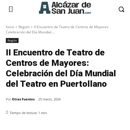
Inicio
Región
II Encuentro de Teatro de Centros de Mayores:
Celebración del Día Mundial...
Región
II Encuentro de Teatro de
Centros de Mayores:
Celebración del Día Mundial
del Teatro en Puertollano
Por
Otras Fuentes
25 marzo, 2026
Tiempo de lectura:
1
min.
Facebook
X
Pinterest
WhatsApp