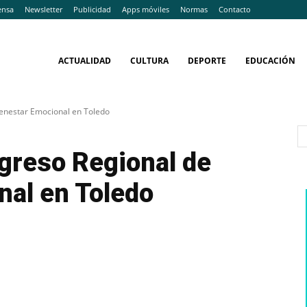
ensa
Newsletter
Publicidad
Apps móviles
Normas
Contacto
ACTUALIDAD
CULTURA
DEPORTE
EDUCACIÓN
Bienestar Emocional en Toledo
ngreso Regional de
nal en Toledo
WhatsApp