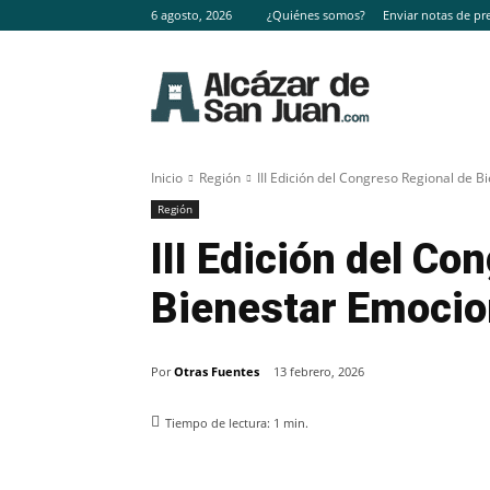
6 agosto, 2026
¿Quiénes somos?
Enviar notas de pr
Inicio
Región
III Edición del Congreso Regional de 
Región
III Edición del Co
Bienestar Emocio
Por
Otras Fuentes
13 febrero, 2026
Tiempo de lectura:
1
min.
Facebook
X
Pinterest