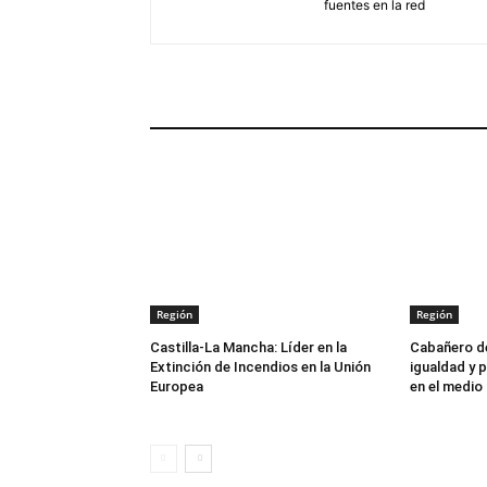
fuentes en la red
ARTÍCULOS RELACIONADOS
Región
Región
Castilla-La Mancha: Líder en la
Cabañero de
Extinción de Incendios en la Unión
igualdad y p
Europea
en el medio 