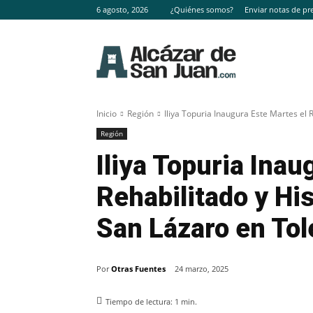
6 agosto, 2026
¿Quiénes somos?
Enviar notas de pr
Inicio
Región
Iliya Topuria Inaugura Este Martes el R
Región
Iliya Topuria Inau
Rehabilitado y Hi
San Lázaro en To
Por
Otras Fuentes
24 marzo, 2025
Tiempo de lectura:
1
min.