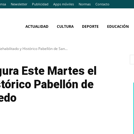
ensa
Newsletter
Publicidad
Apps móviles
Normas
Contacto
ACTUALIDAD
CULTURA
DEPORTE
EDUCACIÓN
ehabilitado y Histórico Pabellón de San...
gura Este Martes el
stórico Pabellón de
ledo