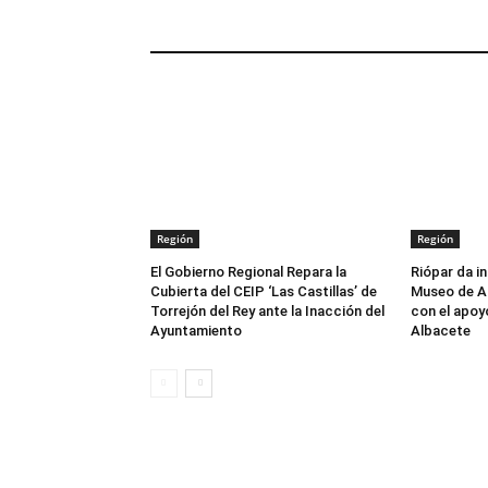
ARTÍCULOS RELACIONADOS
Región
Región
El Gobierno Regional Repara la
Riópar da in
Cubierta del CEIP ‘Las Castillas’ de
Museo de Ar
Torrejón del Rey ante la Inacción del
con el apoy
Ayuntamiento
Albacete