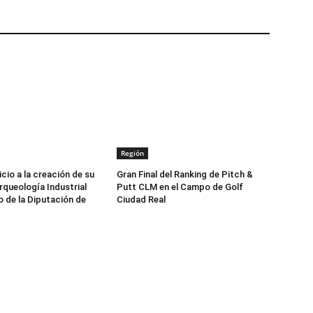
Región
icio a la creación de su
Gran Final del Ranking de Pitch &
queología Industrial
Putt CLM en el Campo de Golf
o de la Diputación de
Ciudad Real