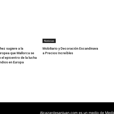
Noticias
ez sugiere a la
Mobiliario y Decoración Escandinava
ropea que Mallorca se
a Precios Increíbles
 el epicentro de la lucha
ndios en Europa
Alcazardesanjuan.com es un medio de Medio