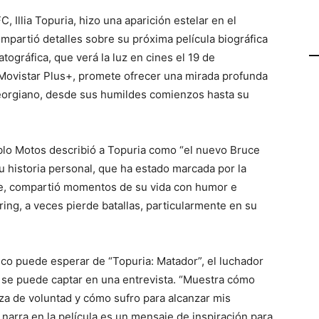
 Illia Topuria, hizo una aparición estelar en el
mpartió detalles sobre su próxima película biográfica
tográfica, que verá la luz en cines el 19 de
Movistar Plus+, promete ofrecer una mirada profunda
georgiano, desde sus humildes comienzos hasta su
blo Motos describió a Topuria como “el nuevo Bruce
u historia personal, que ha estado marcada por la
rte, compartió momentos de su vida con humor e
ring, a veces pierde batallas, particularmente en su
ico puede esperar de “Topuria: Matador”, el luchador
ue se puede captar en una entrevista. “Muestra cómo
za de voluntad y cómo sufro para alcanzar mis
se narra en la película es un mensaje de inspiración para