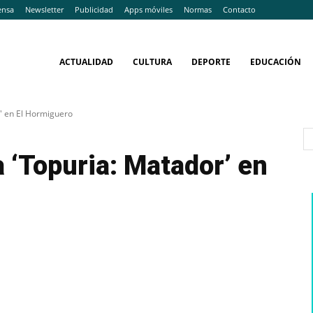
ensa
Newsletter
Publicidad
Apps móviles
Normas
Contacto
ACTUALIDAD
CULTURA
DEPORTE
EDUCACIÓN
r' en El Hormiguero
la ‘Topuria: Matador’ en
WhatsApp