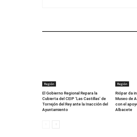
ARTÍCULOS RELACIONADOS
Región
Región
El Gobierno Regional Repara la
Riópar da in
Cubierta del CEIP ‘Las Castillas’ de
Museo de Ar
Torrejón del Rey ante la Inacción del
con el apoy
Ayuntamiento
Albacete