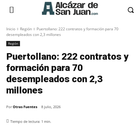
Inicio
Región
Puertollano: 222 contratos y formación para 70
desempleados con 2,3 millones
Región
Puertollano: 222 contratos y
formación para 70
desempleados con 2,3
millones
Por
Otras Fuentes
8 julio, 2026
Tiempo de lectura:
1
min.
Facebook
X
Pinterest
WhatsApp