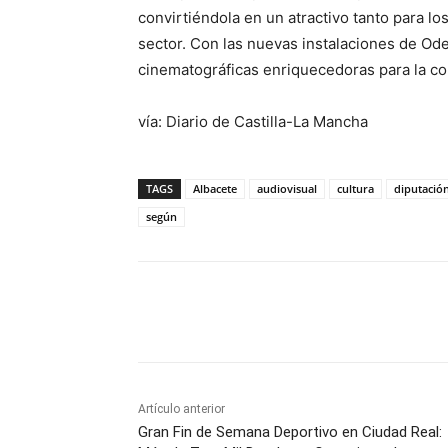
convirtiéndola en un atractivo tanto para l
sector. Con las nuevas instalaciones de Od
cinematográficas enriquecedoras para la com
vía: Diario de Castilla-La Mancha
TAGS
Albacete
audiovisual
cultura
diputació
según
Facebook
X
Pinterest
Artículo anterior
Gran Fin de Semana Deportivo en Ciudad Real: