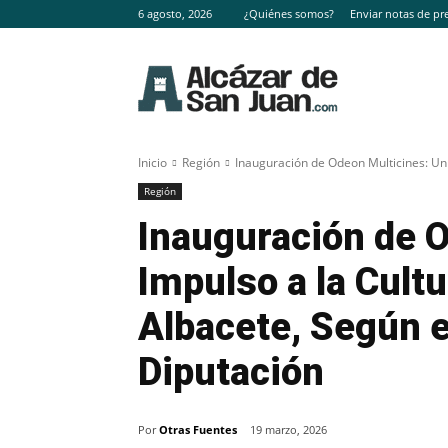
6 agosto, 2026
¿Quiénes somos?
Enviar notas de pr
Inicio
Región
Inauguración de Odeon Multicines: Un I
Región
Inauguración de 
Impulso a la Cult
Albacete, Según e
Diputación
Por
Otras Fuentes
19 marzo, 2026