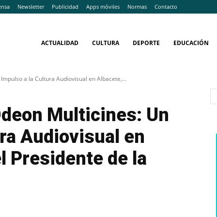
ensa
Newsletter
Publicidad
Apps móviles
Normas
Contacto
ACTUALIDAD
CULTURA
DEPORTE
EDUCACIÓN
mpulso a la Cultura Audiovisual en Albacete,...
Odeon Multicines: Un
ura Audiovisual en
l Presidente de la