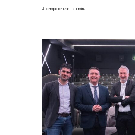
Tiempo de lectura:
1
min.
Facebook
X
Pinterest