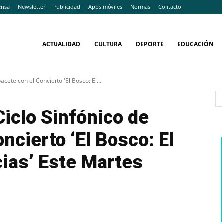
ensa
Newsletter
Publicidad
Apps móviles
Normas
Contacto
ACTUALIDAD
CULTURA
DEPORTE
EDUCACIÓN
acete con el Concierto 'El Bosco: El...
Ciclo Sinfónico de
ncierto ‘El Bosco: El
cias’ Este Martes