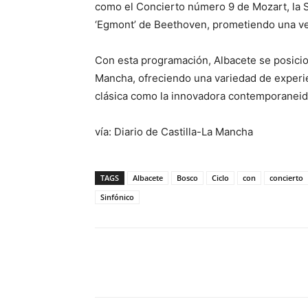
como el Concierto número 9 de Mozart, la S
‘Egmont’ de Beethoven, prometiendo una vel
Con esta programación, Albacete se posicio
Mancha, ofreciendo una variedad de experie
clásica como la innovadora contemporaneid
vía: Diario de Castilla-La Mancha
TAGS
Albacete
Bosco
Ciclo
con
concierto
Sinfónico
Facebook
X
Pinterest