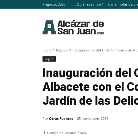
7 agosto, 2026
¿Quiénes somos?
Enviar notas de pr
Inicio
Región
Inauguración del Ciclo Sinfónico de Alb
Región
Inauguración del 
Albacete con el Co
Jardín de las Deli
Por
Otras Fuentes
25 noviembre, 2024
Tiempo de lectura:
2
min.