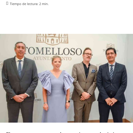
Tiempo de lectura:
2
min.
Facebook
X
Pinterest
WhatsApp