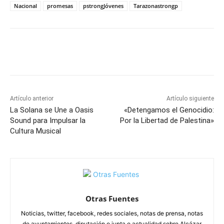
Nacional
promesas
pstrongJóvenes
Tarazonastrongp
Facebook
X
Pinterest
WhatsApp
Artículo anterior
Artículo siguiente
La Solana se Une a Oasis
«Detengamos el Genocidio:
Sound para Impulsar la
Por la Libertad de Palestina»
Cultura Musical
Otras Fuentes
Noticias, twitter, facebook, redes sociales, notas de prensa, notas
de ayuntamientos, diputación o junta o actualidad sobre Alcázar