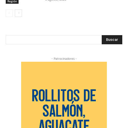
Región
Buscar
- Patrocinadores -