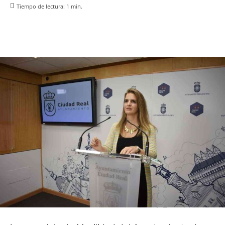
Tiempo de lectura:
1
min.
Facebook
X
Pinterest
WhatsApp