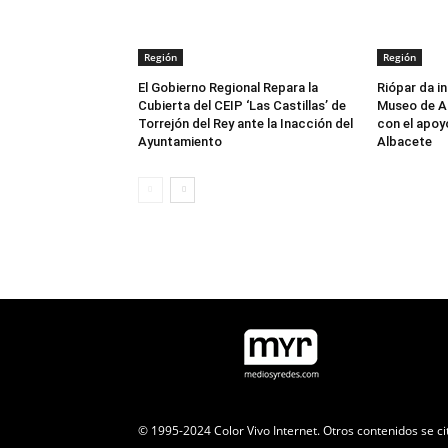
Región
Región
El Gobierno Regional Repara la
Riópar da in
Cubierta del CEIP ‘Las Castillas’ de
Museo de Ar
Torrejón del Rey ante la Inacción del
con el apoy
Ayuntamiento
Albacete
© 1995-2024 Color Vivo Internet. Otros contenidos se ci