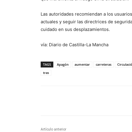
Las autoridades recomiendan a los usuarios 
actuales y seguir las directrices de segurid
cuidado en sus desplazamientos.
vía: Diario de Castilla-La Mancha
TAGS
Apagón
aumentar
carreteras
Circulaci
tras
Facebook
X
Pinterest
Artículo anterior