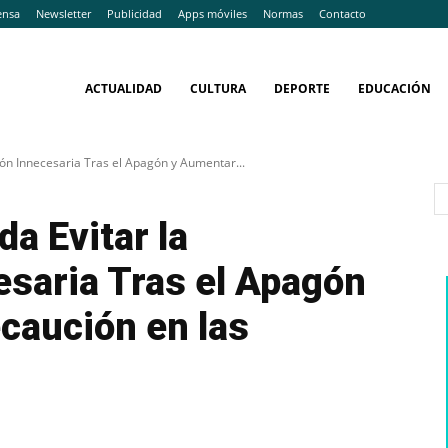
ensa
Newsletter
Publicidad
Apps móviles
Normas
Contacto
ACTUALIDAD
CULTURA
DEPORTE
EDUCACIÓN
ón Innecesaria Tras el Apagón y Aumentar...
a Evitar la
esaria Tras el Apagón
caución en las