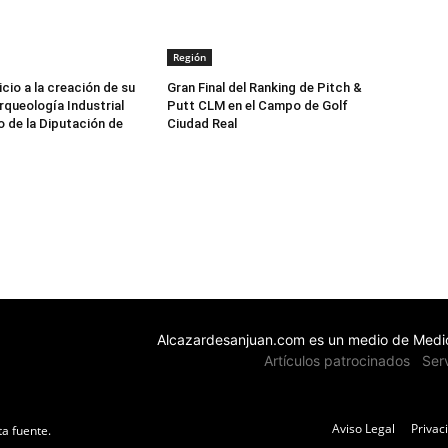
Región
icio a la creación de su
Gran Final del Ranking de Pitch &
queología Industrial
Putt CLM en el Campo de Golf
o de la Diputación de
Ciudad Real
Alcazardesanjuan.com es un medio de Medio
Artículos patrocinados
Ser
Aviso Legal
Privac
ta fuente.