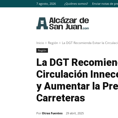
7 agosto, 2026
¿Quiénes somos?
Enviar notas de pr
Inicio
Región
La DGT Recomienda Evitar la Circulaci
Región
La DGT Recomiend
Circulación Innec
y Aumentar la Pre
Carreteras
Por
Otras Fuentes
29 abril, 2025