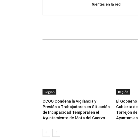
fuentes en la red
ARTÍCULOS RELACIONADOS
Región
Región
CCOO Condena la Vigilancia y
El Gobierno
Presión a Trabajadores en Situación
Cubierta del
de Incapacidad Temporal en el
Torrejón del
Ayuntamiento de Mota del Cuervo
Ayuntamien