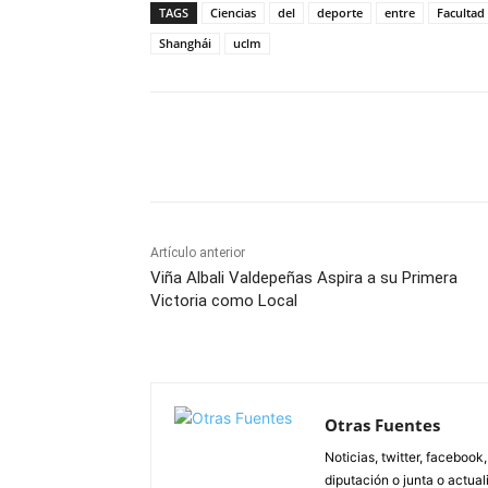
TAGS
Ciencias
del
deporte
entre
Facultad
Shanghái
uclm
Facebook
X
Pinterest
Artículo anterior
Viña Albali Valdepeñas Aspira a su Primera
Victoria como Local
Otras Fuentes
Noticias, twitter, facebook
diputación o junta o actua