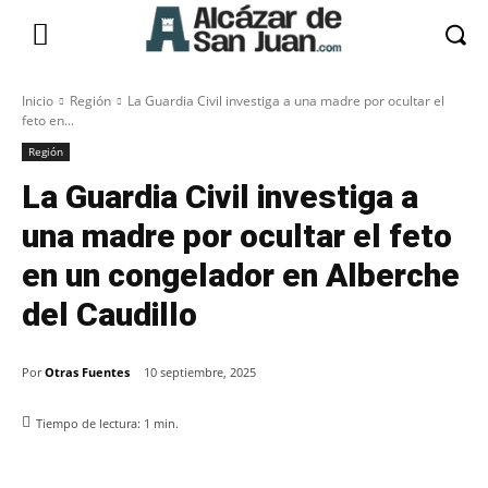
Inicio
Región
La Guardia Civil investiga a una madre por ocultar el
feto en...
Región
La Guardia Civil investiga a
una madre por ocultar el feto
en un congelador en Alberche
del Caudillo
Por
Otras Fuentes
10 septiembre, 2025
Tiempo de lectura:
1
min.
Facebook
X
Pinterest
WhatsApp