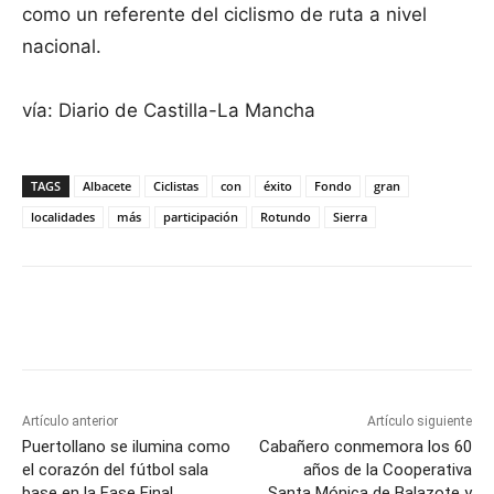
como un referente del ciclismo de ruta a nivel
nacional.
vía: Diario de Castilla-La Mancha
TAGS
Albacete
Ciclistas
con
éxito
Fondo
gran
localidades
más
participación
Rotundo
Sierra
Facebook
X
Pinterest
WhatsApp
Artículo anterior
Artículo siguiente
Puertollano se ilumina como
Cabañero conmemora los 60
el corazón del fútbol sala
años de la Cooperativa
base en la Fase Final
Santa Mónica de Balazote y