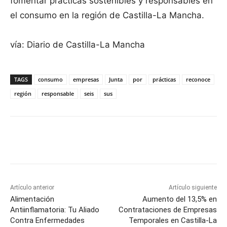
fomentar prácticas sostenibles y responsables en
el consumo en la región de Castilla-La Mancha.
vía: Diario de Castilla-La Mancha
TAGS
consumo
empresas
Junta
por
prácticas
reconoce
región
responsable
seis
sus
Facebook
X
Pinterest
WhatsApp
Artículo anterior
Artículo siguiente
Alimentación
Aumento del 13,5% en
Antiinflamatoria: Tu Aliado
Contrataciones de Empresas
Contra Enfermedades
Temporales en Castilla-La