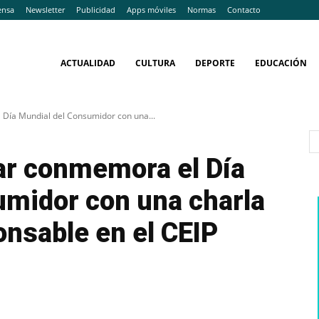
ensa
Newsletter
Publicidad
Apps móviles
Normas
Contacto
ACTUALIDAD
CULTURA
DEPORTE
EDUCACIÓN
Día Mundial del Consumidor con una...
ar conmemora el Día
umidor con una charla
nsable en el CEIP