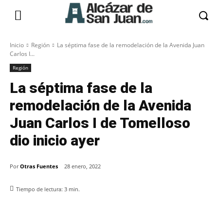
Inicio
Región
La séptima fase de la remodelación de la Avenida Juan
Carlos I...
Región
La séptima fase de la
remodelación de la Avenida
Juan Carlos I de Tomelloso
dio inicio ayer
Por
Otras Fuentes
28 enero, 2022
Tiempo de lectura:
3
min.
Facebook
X
Pinterest
WhatsApp