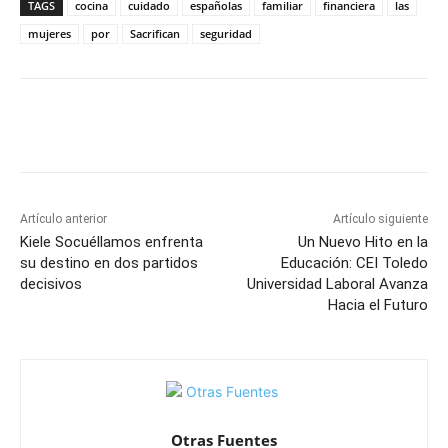
TAGS
cocina
cuidado
españolas
familiar
financiera
las
mujeres
por
Sacrifican
seguridad
Facebook
X
Pinterest
WhatsApp
Artículo anterior
Artículo siguiente
Kiele Socuéllamos enfrenta
Un Nuevo Hito en la
su destino en dos partidos
Educación: CEI Toledo
decisivos
Universidad Laboral Avanza
Hacia el Futuro
Otras Fuentes