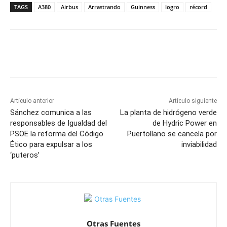
TAGS
A380
Airbus
Arrastrando
Guinness
logro
récord
Facebook
X
Pinterest
WhatsApp
Artículo anterior
Artículo siguiente
Sánchez comunica a las
La planta de hidrógeno verde
responsables de Igualdad del
de Hydric Power en
PSOE la reforma del Código
Puertollano se cancela por
Ético para expulsar a los
inviabilidad
‘puteros’
Otras Fuentes