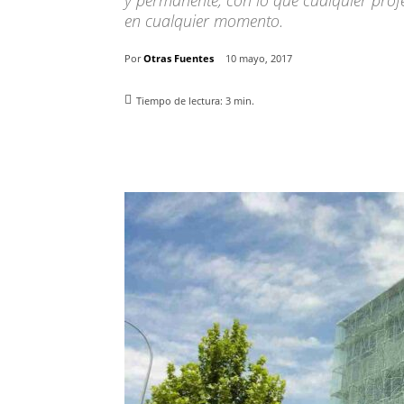
y permanente, con lo que cualquier profe
en cualquier momento.
Por
Otras Fuentes
10 mayo, 2017
Tiempo de lectura:
3
min.
Facebook
X
Pinterest