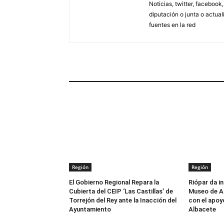
Noticias, twitter, facebook
diputación o junta o actua
fuentes en la red
ARTÍCULOS RELACIONADOS
Región
Región
El Gobierno Regional Repara la
Riópar da in
Cubierta del CEIP ‘Las Castillas’ de
Museo de Ar
Torrejón del Rey ante la Inacción del
con el apoy
Ayuntamiento
Albacete