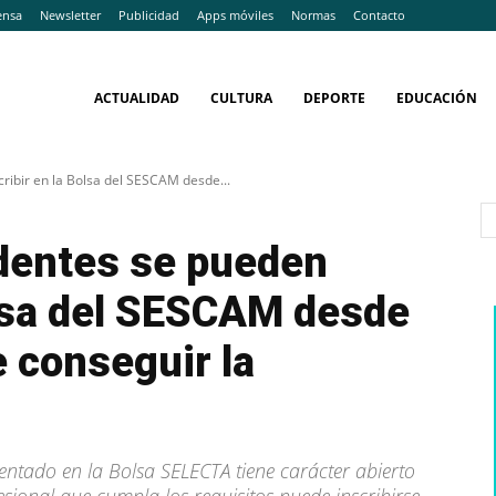
ensa
Newsletter
Publicidad
Apps móviles
Normas
Contacto
ACTUALIDAD
CULTURA
DEPORTE
EDUCACIÓN
ribir en la Bolsa del SESCAM desde...
dentes se pueden
olsa del SESCAM desde
e conseguir la
entado en la Bolsa SELECTA tiene carácter abierto