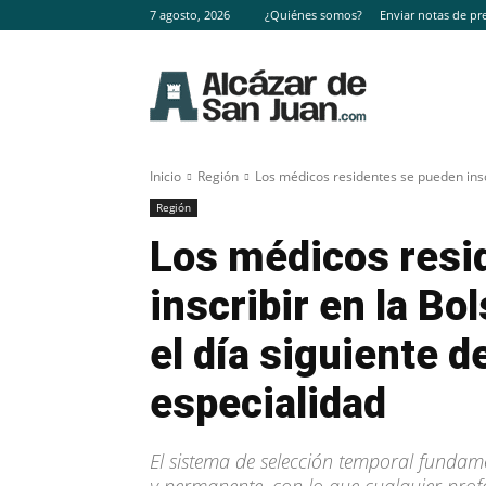
7 agosto, 2026
¿Quiénes somos?
Enviar notas de pr
Inicio
Región
Los médicos residentes se pueden insc
Región
Los médicos resi
inscribir en la B
el día siguiente d
especialidad
El sistema de selección temporal fundam