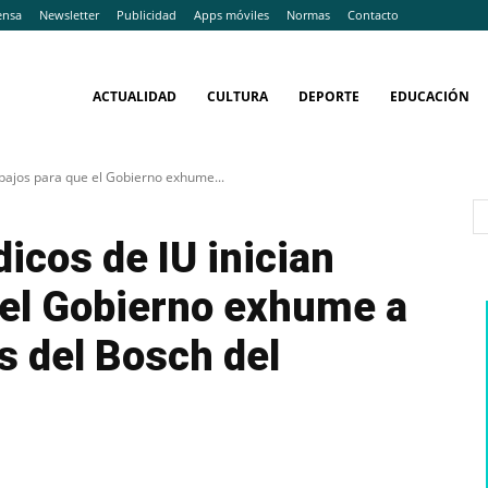
ensa
Newsletter
Publicidad
Apps móviles
Normas
Contacto
ACTUALIDAD
CULTURA
DEPORTE
EDUCACIÓN
rabajos para que el Gobierno exhume...
dicos de IU inician
 el Gobierno exhume a
s del Bosch del