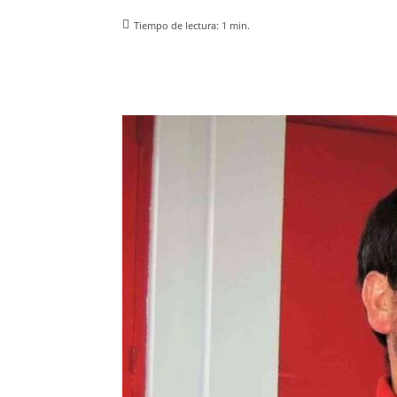
Tiempo de lectura:
1
min.
Facebook
X
Pinterest