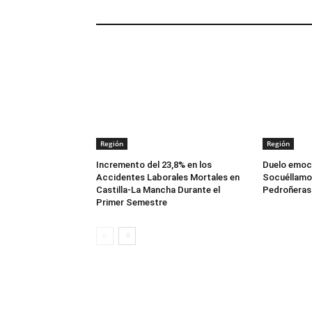
ARTÍCULOS RELACIONADOS
Región
Región
Incremento del 23,8% en los
Duelo emoci
Accidentes Laborales Mortales en
Socuéllamos
Castilla-La Mancha Durante el
Pedroñeras 
Primer Semestre