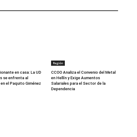
Región
onante en casa: La UD
CCOO Analiza el Convenio del Metal
 se enfrenta al
en Hellín y Exige Aumentos
en el Paquito Giménez
Salariales para el Sector de la
Dependencia