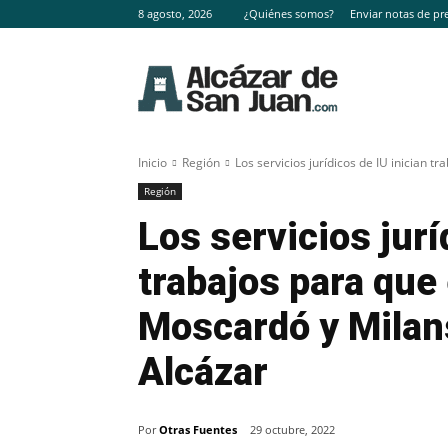
8 agosto, 2026
¿Quiénes somos?
Enviar notas de pr
Inicio
Región
Los servicios jurídicos de IU inician t
Región
Los servicios jurí
trabajos para que
Moscardó y Milan
Alcázar
Por
Otras Fuentes
29 octubre, 2022