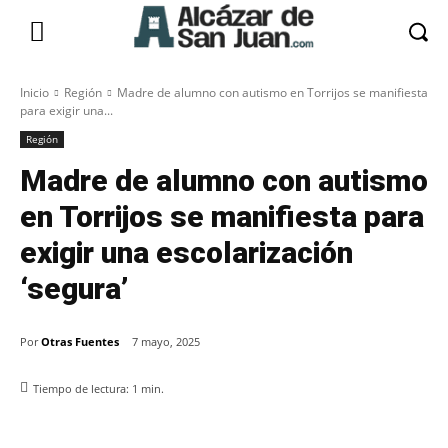
Inicio
Región
Madre de alumno con autismo en Torrijos se manifiesta
para exigir una...
Región
Madre de alumno con autismo
en Torrijos se manifiesta para
exigir una escolarización
‘segura’
Por
Otras Fuentes
7 mayo, 2025
Tiempo de lectura:
1
min.
Facebook
X
Pinterest
WhatsApp