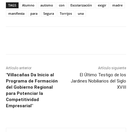
TAGS
Alumno
autismo
con
Escolarización
exigir
madre
manifiesta
para
Segura
Torrijos
una
Facebook
X
Pinterest
WhatsApp
Artículo anterior
Artículo siguiente
"Villacañas Da Inicio al
El Último Testigo de los
Programa de Formación
Jardines Nobiliarios del Siglo
del Gobierno Regional
XVIII
para Potenciar la
Competitividad
Empresarial"