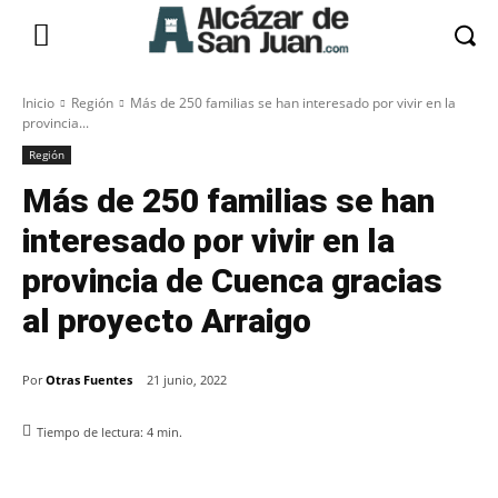
Inicio
Región
Más de 250 familias se han interesado por vivir en la
provincia...
Región
Más de 250 familias se han
interesado por vivir en la
provincia de Cuenca gracias
al proyecto Arraigo
Por
Otras Fuentes
21 junio, 2022
Tiempo de lectura:
4
min.
Facebook
X
Pinterest
WhatsApp