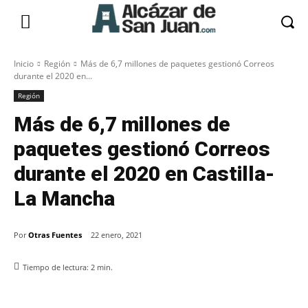
Inicio
Región
Más de 6,7 millones de paquetes gestionó Correos
durante el 2020 en...
Región
Más de 6,7 millones de
paquetes gestionó Correos
durante el 2020 en Castilla-
La Mancha
Por
Otras Fuentes
22 enero, 2021
Tiempo de lectura:
2
min.
Facebook
X
Pinterest
WhatsApp