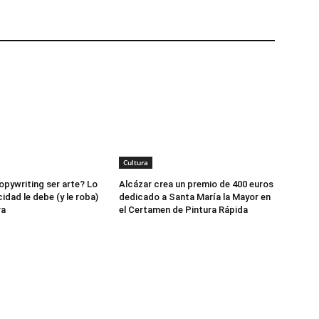
Cultura
opywriting ser arte? Lo
Alcázar crea un premio de 400 euros
cidad le debe (y le roba)
dedicado a Santa María la Mayor en
ra
el Certamen de Pintura Rápida