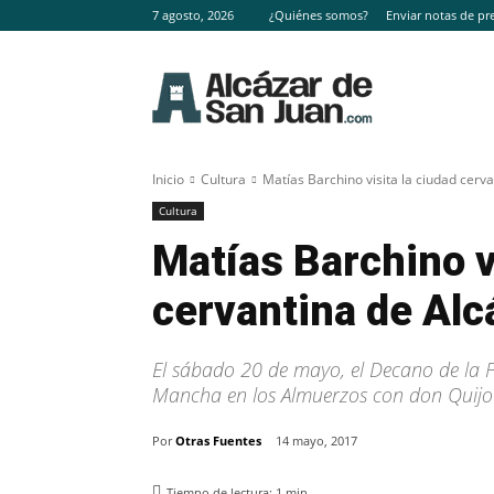
7 agosto, 2026
¿Quiénes somos?
Enviar notas de pr
Inicio
Cultura
Matías Barchino visita la ciudad cerv
Cultura
Matías Barchino v
cervantina de Alc
El sábado 20 de mayo, el Decano de la Fa
Mancha en los Almuerzos con don Quijot
Por
Otras Fuentes
14 mayo, 2017
Tiempo de lectura:
1
min.