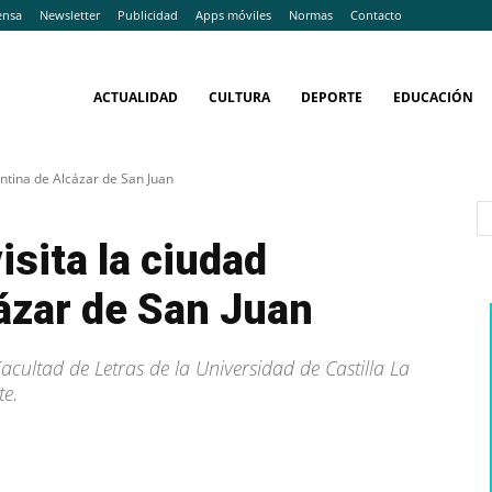
ensa
Newsletter
Publicidad
Apps móviles
Normas
Contacto
ACTUALIDAD
CULTURA
DEPORTE
EDUCACIÓN
antina de Alcázar de San Juan
isita la ciudad
ázar de San Juan
cultad de Letras de la Universidad de Castilla La
e.