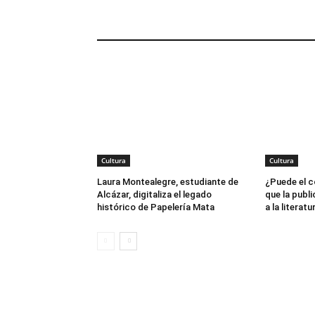
ARTÍCULOS RELACIONADOS
Cultura
Cultura
Laura Montealegre, estudiante de
¿Puede el c
Alcázar, digitaliza el legado
que la publi
histórico de Papelería Mata
a la literatu