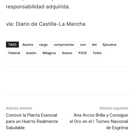
responsabilidad adquirida.
vía: Diario de Castilla-La Mancha
TAGS
Asume
cargo
compromiso
con
del
Ejecutiva
Federal
ilusión
Milagros
Nuevo
PSOE
Tolón
Facebook
X
Pinterest
WhatsApp
Artículo anterior
Artículo siguiente
Conoce la Planta Esencial
Ana Arcos Brilla y Consigue
para un Huerto Realmente
el Oro en el I Torneo Nacional
Saludable
de Esgrima