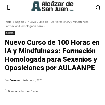
Inicio
Región
Nuevo Curso de 100 Horas en IA y Mindfulness:
Formación Homologada para...
Región
Nuevo Curso de 100 Horas en
IA y Mindfulness: Formación
Homologada para Sexenios y
Oposiciones por AULAANPE
Por
Carrero
24 febrero, 2026
Tiempo de lectura:
1
min.
Facebook
X
Pinterest
WhatsApp