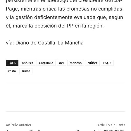
persistente en el liderazgo del presidente García-
Page, mientras critica las promesas no cumplidas
y la gestión deficientemente evaluada que, según
él, marca la oposición del PP en la región.
vía: Diario de Castilla-La Mancha
TAGS
análisis
CastillaLa
del
Mancha
Núñez
PSOE
resta
suma
Facebook
X
Pinterest
WhatsApp
Artículo anterior
Artículo siguiente