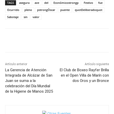
TAGS
asegura
ave
del
Económicostrongp
Festivo
fue
Ocurrido
pleno
pstrongÓscar
puente
quotDeliberadoquot
Sabotaje
sin
valor
Facebook
X
Pinterest
WhatsApp
Artículo anterior
Artículo siguiente
La Gerencia de Atención
El Club de Boxeo Rayfer Brilla
Integrada de Alcázar de San
en el Open Villa de Marín con
Juan se suma a la
dos Oros y un Bronce
celebración del Día Mundial
de la Higiene de Manos 2025