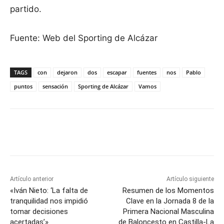
partido.
Fuente: Web del Sporting de Alcázar
TAGS
con
dejaron
dos
escapar
fuentes
nos
Pablo
puntos
sensación
Sporting de Alcázar
Vamos
Facebook
X
Pinterest
WhatsApp
Artículo anterior
Artículo siguiente
«Iván Nieto: ‘La falta de
Resumen de los Momentos
tranquilidad nos impidió
Clave en la Jornada 8 de la
tomar decisiones
Primera Nacional Masculina
acertadas’»
de Baloncesto en Castilla-La