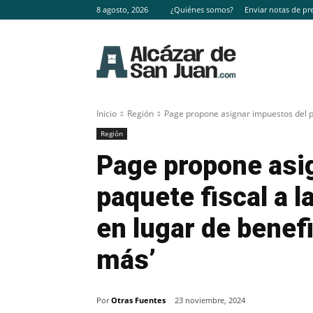
8 agosto, 2026
¿Quiénes somos?
Enviar notas de pr
Inicio
Región
Page propone asignar impuestos del paq
Región
Page propone asi
paquete fiscal a l
en lugar de benefi
más’
Por
Otras Fuentes
23 noviembre, 2024