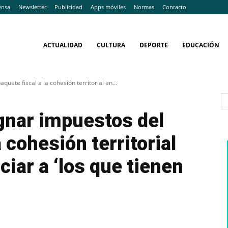
ensa
Newsletter
Publicidad
Apps móviles
Normas
Contacto
ACTUALIDAD
CULTURA
DEPORTE
EDUCACIÓN
uete fiscal a la cohesión territorial en...
gnar impuestos del
a cohesión territorial
ciar a ‘los que tienen