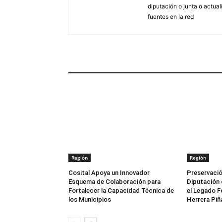
diputación o junta o actua
fuentes en la red
ARTÍCULOS RELACIONADOS
Región
Región
Cosital Apoya un Innovador
Preservació
Esquema de Colaboración para
Diputación 
Fortalecer la Capacidad Técnica de
el Legado F
los Municipios
Herrera Piñ