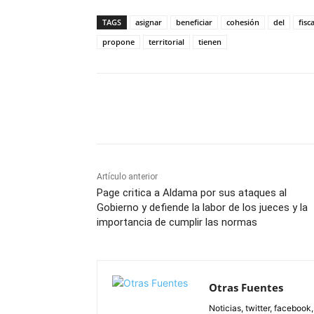
TAGS
asignar
beneficiar
cohesión
del
fisca
propone
territorial
tienen
Facebook
X
Pinterest
Artículo anterior
Page critica a Aldama por sus ataques al
Gobierno y defiende la labor de los jueces y la
importancia de cumplir las normas
Otras Fuentes
Noticias, twitter, facebook