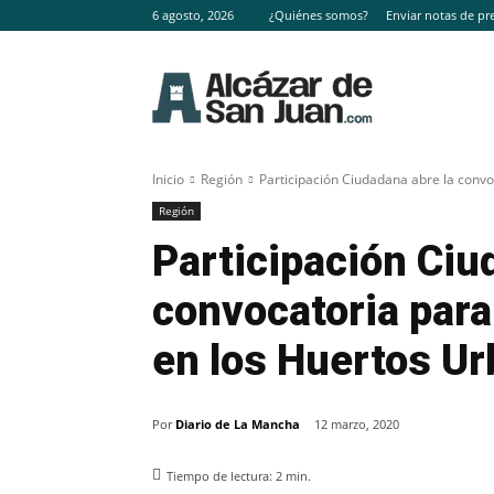
6 agosto, 2026
¿Quiénes somos?
Enviar notas de pr
Inicio
Región
Participación Ciudadana abre la convoc
Región
Participación Ciu
convocatoria para
en los Huertos U
Por
Diario de La Mancha
12 marzo, 2020
Tiempo de lectura:
2
min.