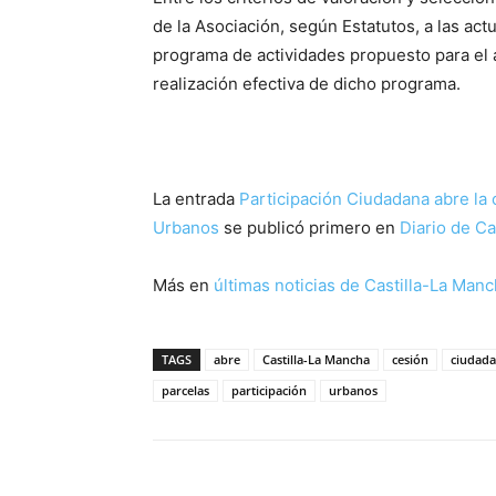
de la Asociación, según Estatutos, a las act
programa de actividades propuesto para el 
realización efectiva de dicho programa.
La entrada
Participación Ciudadana abre la 
Urbanos
se publicó primero en
Diario de Ca
Más en
últimas noticias de
Castilla-La Man
TAGS
abre
Castilla-La Mancha
cesión
ciudad
parcelas
participación
urbanos
Facebook
X
Pinterest