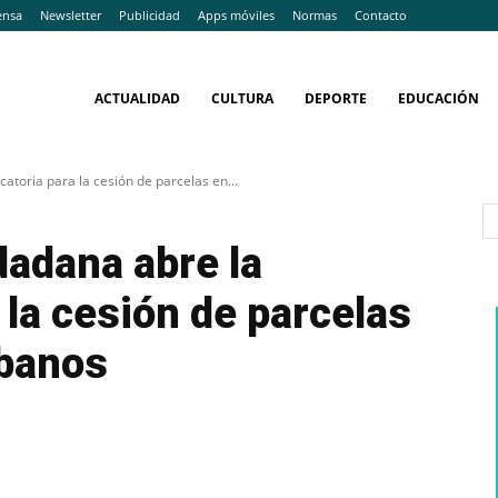
ensa
Newsletter
Publicidad
Apps móviles
Normas
Contacto
ACTUALIDAD
CULTURA
DEPORTE
EDUCACIÓN
atoria para la cesión de parcelas en...
dadana abre la
 la cesión de parcelas
rbanos