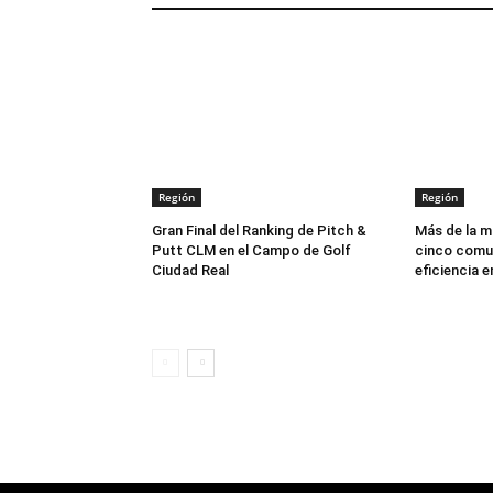
Región
Región
Gran Final del Ranking de Pitch &
Más de la mi
Putt CLM en el Campo de Golf
cinco comu
Ciudad Real
eficiencia 