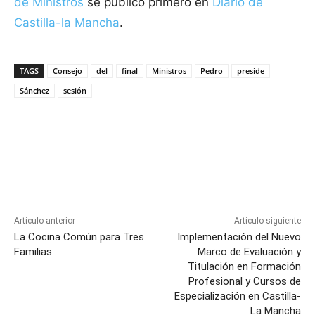
de Ministros
se publicó primero en
Diario de
Castilla-la Mancha
.
TAGS
Consejo
del
final
Ministros
Pedro
preside
Sánchez
sesión
Facebook
X
Pinterest
WhatsApp
Artículo anterior
Artículo siguiente
La Cocina Común para Tres
Implementación del Nuevo
Familias
Marco de Evaluación y
Titulación en Formación
Profesional y Cursos de
Especialización en Castilla-
La Mancha