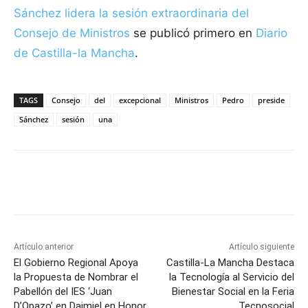
Sánchez lidera la sesión extraordinaria del
Consejo de Ministros
se publicó primero en
Diario
de Castilla-la Mancha
.
TAGS
Consejo
del
excepcional
Ministros
Pedro
preside
Sánchez
sesión
una
Facebook
X
Pinterest
WhatsApp
Artículo anterior
Artículo siguiente
El Gobierno Regional Apoya
Castilla-La Mancha Destaca
la Propuesta de Nombrar el
la Tecnología al Servicio del
Pabellón del IES ‘Juan
Bienestar Social en la Feria
D’Opazo’ en Daimiel en Honor
Tecnosocial