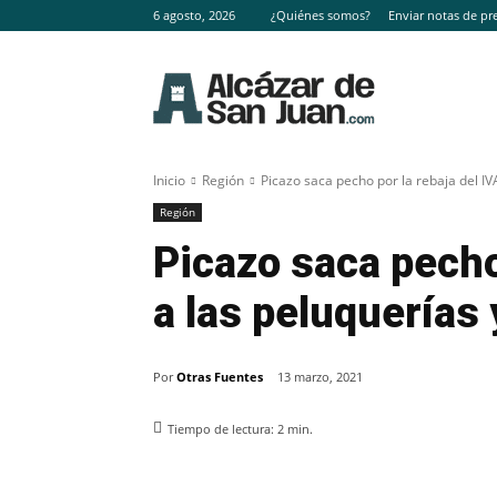
6 agosto, 2026
¿Quiénes somos?
Enviar notas de pr
Inicio
Región
Picazo saca pecho por la rebaja del IVA
Región
Picazo saca pecho
a las peluquerías 
Por
Otras Fuentes
13 marzo, 2021
Tiempo de lectura:
2
min.
Facebook
X
Pinterest