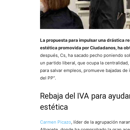
La propuesta para impulsar una drástica reb
estética promovida por Ciudadanos, ha ob
después, Cs, ha sacado pecho poniendo sob
un partido liberal, que ocupa la centralida
para salvar empleos, promueve bajadas de 
del PP”.
Rebaja del IVA para ayudar
estética
Carmen Picazo
, líder de la agrupación nara
Albacete, donde ha comprobado la gran ace