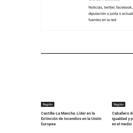
Noticias, twitter, facebook
diputación o junta o actua
fuentes en la red
ARTÍCULOS RELACIONADOS
Región
Región
Castilla-La Mancha: Líder en la
Cabañero de
Extinción de Incendios en la Unión
igualdad y p
Europea
en el medio 