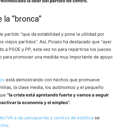
reivindicado la líder del partido de centro.
e la “bronca”
 partido “que da estabilidad y pone la utilidad por
os viejos partidos”. Así, Picazo ha destacado que “ayer
 a PSOE y PP, esta vez no para repartirse los jueces
sino para promover una medida muy importante de apoyo
os
está demostrando con hechos que promueve
ilias, la clase media, los autónomos y el pequeño
rque
“la crisis está apretando fuerte y vamos a seguir
ctivar la economía y el empleo”.
el IVA a las peluquerías y centros de estética
se
ncha
.