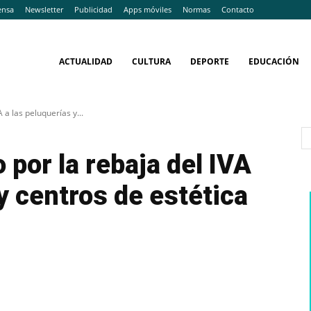
ensa
Newsletter
Publicidad
Apps móviles
Normas
Contacto
ACTUALIDAD
CULTURA
DEPORTE
EDUCACIÓN
 a las peluquerías y...
 por la rebaja del IVA
y centros de estética
WhatsApp