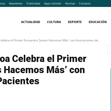
ensa
Newsletter
Publicidad
Apps móviles
Normas
Contacto
ACTUALIDAD
CULTURA
DEPORTE
EDUCACIÓN
 Celebra el Primer Encuentro 'Juntos Hacemos Más' con Asociaciones de...
koa Celebra el Primer
s Hacemos Más’ con
Pacientes