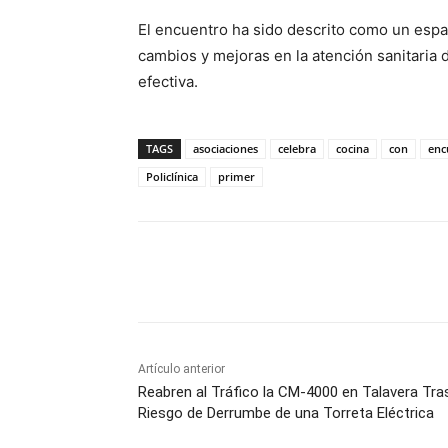
El encuentro ha sido descrito como un espa
cambios y mejoras en la atención sanitari
efectiva.
TAGS
asociaciones
celebra
cocina
con
enc
Policlínica
primer
Facebook
X
Pinterest
Artículo anterior
Reabren al Tráfico la CM-4000 en Talavera Tra
Riesgo de Derrumbe de una Torreta Eléctrica