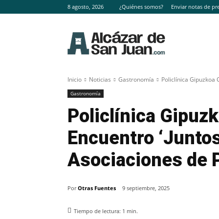
8 agosto, 2026
¿Quiénes somos?
Enviar notas de pr
Inicio
Noticias
Gastronomía
Policlínica Gipuzkoa
Gastronomía
Policlínica Gipuz
Encuentro ‘Junto
Asociaciones de 
Por
Otras Fuentes
9 septiembre, 2025
Tiempo de lectura:
1
min.