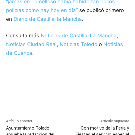
“jamás en Tomelloso había habido tan pocos
policías como hay hoy en día”
se publicó primero
en
Diario de Castilla-la Mancha
.
Consulta más
Noticias de Castilla-La Mancha
,
Noticias Ciudad Real
,
Noticias Toledo
o
Noticias
de Cuenca
.
Facebook
X
Pinterest
WhatsApp
Artículo anterior
Artículo siguiente
Ayuntamiento Toledo
Con motivo de la Feria y
aprueba la redacción del
Fiestas el servicio especial