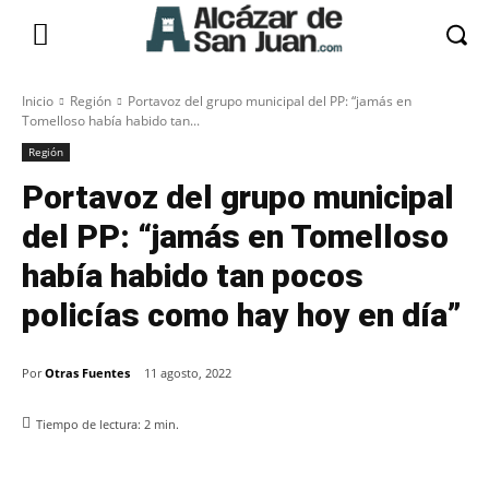
Inicio
Región
Portavoz del grupo municipal del PP: “jamás en
Tomelloso había habido tan...
Región
Portavoz del grupo municipal
del PP: “jamás en Tomelloso
había habido tan pocos
policías como hay hoy en día”
Por
Otras Fuentes
11 agosto, 2022
Tiempo de lectura:
2
min.
Facebook
X
Pinterest
WhatsApp