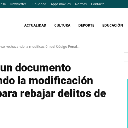
ensa
Newsletter
Publicidad
Apps móviles
Normas
Contacto
ACTUALIDAD
CULTURA
DEPORTE
EDUCACIÓN
o rechazando la modificación del Código Penal...
 un documento
do la modificación
ara rebajar delitos de