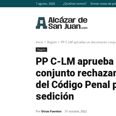
7 agosto, 2026
¿Quiénes somos?
Enviar notas de pr
Inicio
Región
PP C-LM aprueba un documento conjunt
Región
PP C-LM aprueba
conjunto rechazan
del Código Penal p
sedición
Por
Otras Fuentes
31 octubre, 2022