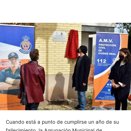
Facebook
X
Pinterest
WhatsApp
Cuando está a punto de cumplirse un año de su
fallecimiento, la Agrupación Municipal de