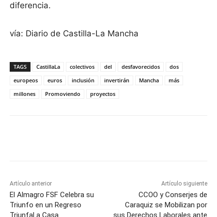
diferencia.
vía: Diario de Castilla-La Mancha
TAGS
CastillaLa
colectivos
del
desfavorecidos
dos
europeos
euros
inclusión
invertirán
Mancha
más
millones
Promoviendo
proyectos
Facebook
X
Pinterest
WhatsApp
Artículo anterior
Artículo siguiente
El Almagro FSF Celebra su
CCOO y Conserjes de
Triunfo en un Regreso
Caraquiz se Mobilizan por
Triunfal a Casa
sus Derechos Laborales ante