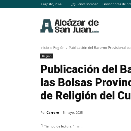
7 agosto, 2026
¿Quiénes somos?
Enviar notas de pr
Inicio
Región
Publicación del Baremo Provisional par
Región
Publicación del B
las Bolsas Provin
de Religión del C
Por
Carrero
5 mayo, 2025
Tiempo de lectura:
1
min.