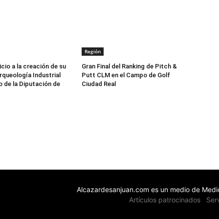
Región
icio a la creación de su
Gran Final del Ranking de Pitch &
queología Industrial
Putt CLM en el Campo de Golf
o de la Diputación de
Ciudad Real
Alcazardesanjuan.com es un medio de Medio
Artículos patrocinados
Ser