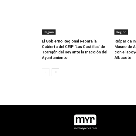
Región
Región
El Gobierno Regional Repara la
Riópar da in
Cubierta del CEIP ‘Las Castillas’ de
Museo de Ar
Torrejón del Rey ante la Inacción del
con el apoy
Ayuntamiento
Albacete