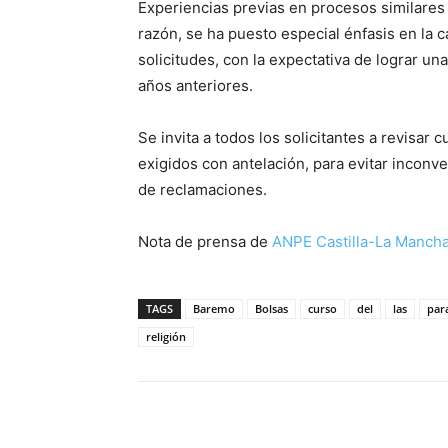
Experiencias previas en procesos similares
razón, se ha puesto especial énfasis en la 
solicitudes, con la expectativa de lograr u
años anteriores.
Se invita a todos los solicitantes a revisa
exigidos con antelación, para evitar inconv
de reclamaciones.
Nota de prensa de
ANPE Castilla-La Manch
TAGS
Baremo
Bolsas
curso
del
las
par
religión
Facebook
X
Pinterest