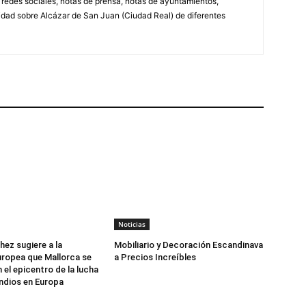
, redes sociales, notas de prensa, notas de ayuntamientos,
lidad sobre Alcázar de San Juan (Ciudad Real) de diferentes
Noticias
ez sugiere a la
Mobiliario y Decoración Escandinava
ropea que Mallorca se
a Precios Increíbles
 el epicentro de la lucha
ndios en Europa