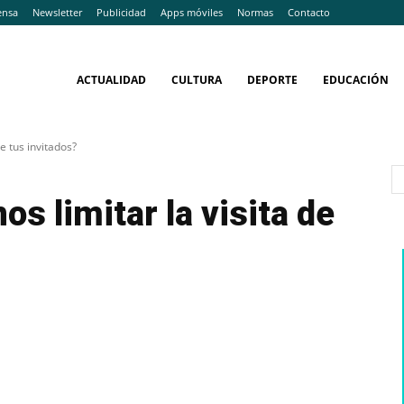
ensa
Newsletter
Publicidad
Apps móviles
Normas
Contacto
ACTUALIDAD
CULTURA
DEPORTE
EDUCACIÓN
de tus invitados?
s limitar la visita de
WhatsApp