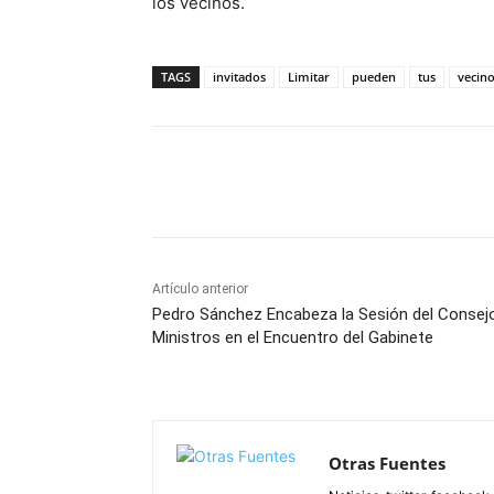
los vecinos.
TAGS
invitados
Limitar
pueden
tus
vecin
Facebook
X
Pinterest
Artículo anterior
Pedro Sánchez Encabeza la Sesión del Consej
Ministros en el Encuentro del Gabinete
Otras Fuentes