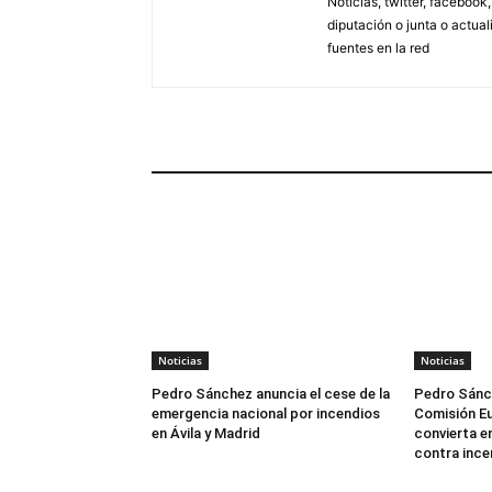
Noticias, twitter, facebook
diputación o junta o actua
fuentes en la red
ARTÍCULOS RELACIONADOS
Noticias
Noticias
Pedro Sánchez anuncia el cese de la
Pedro Sánch
emergencia nacional por incendios
Comisión Eu
en Ávila y Madrid
convierta en
contra ince