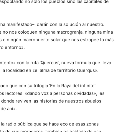
espoblando no solo los pueblos sino las capitales de
a manifestado–, darán con la solución al nuestro.
ue no nos coloquen ninguna macrogranja, ninguna mina
os o ningún macrohuerto solar que nos estropee lo más
ro entorno».
tento» con la ruta ‘Quercus’, nueva fórmula que lleva
 la localidad en «el alma de territorio Querqus».
do que con su trilogía ‘En la Raya del infinito’
os lectores, «dando voz a personas olvidadas», les
 donde reviven las historias de nuestros abuelos,
de ahí».
 la radio pública que se hace eco de esas zonas
nto de sus moradores, también ha hablado de esa