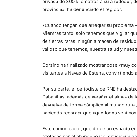
privada de 300 kilómetros a su alrededor, d
provincia», ha denunciado el regidor.
«Cuando tengan que arreglar su problema –h
Mientras tanto, solo tenemos que vigilar q
de tierras raras, ningún almacén de residu
valioso que tenemos, nuestra salud y nuest
Corsino ha finalizado mostrándose «muy con
visitantes a Navas de Estena, convirtiendo a
Por su parte, el periodista de RNE ha destaca
Cabanillas, además de «arañar el alma» de l
devuelve de forma cómplice al mundo rural,
haciendo recordar que «que todos venimos 
Este comunicador, que dirige un espacio en
azotadas por el abandono y el envejecimie