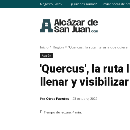
6 agosto, 2026
¿Quiénes somos?
Enviar notas de pr
Inicio
Región
'Quercus', la ruta literaria que quiere 
Región
'Quercus', la ruta 
llenar y visibiliza
Por
Otras Fuentes
23 octubre, 2022
Tiempo de lectura:
4
min.
Facebook
X
Pinterest