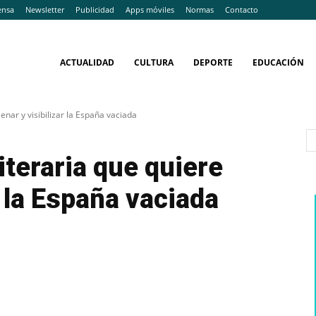
ensa
Newsletter
Publicidad
Apps móviles
Normas
Contacto
ACTUALIDAD
CULTURA
DEPORTE
EDUCACIÓN
llenar y visibilizar la España vaciada
literaria que quiere
r la España vaciada
WhatsApp