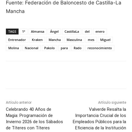
Fuente: Federación de Baloncesto de Castilla-La
Mancha
TAGS
1ª
Almansa
Ángel
CastillaLa
del
enero
Entrenador
Kraken
Mancha
Masculina
mes
Miguel
Molina
Nacional
Pakolo
para
Rado
reconocimiento
Facebook
X
Pinterest
WhatsApp
Artículo anterior
Artículo siguiente
Celebrando 40 Años de
Valverde Resalta la
Magia: Programación de
Importancia Crucial de los
Invierno 2026 de los Sábados
Empleados Públicos para la
de Títeres con Títeres
Eficiencia de la Institución