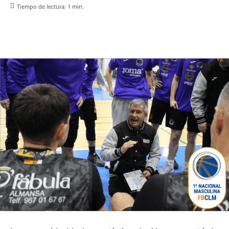
Tiempo de lectura:
1
min.
Facebook
X
Pinterest
WhatsApp