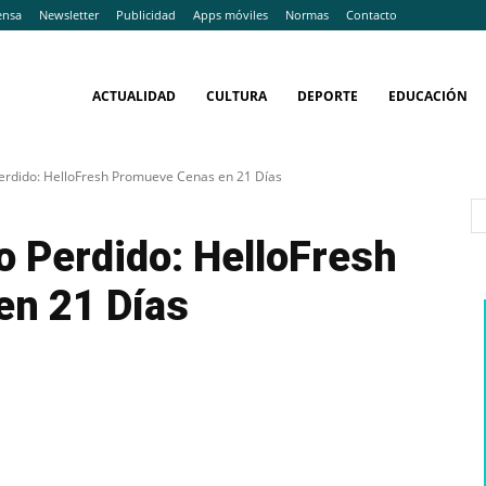
ensa
Newsletter
Publicidad
Apps móviles
Normas
Contacto
ACTUALIDAD
CULTURA
DEPORTE
EDUCACIÓN
Perdido: HelloFresh Promueve Cenas en 21 Días
o Perdido: HelloFresh
n 21 Días
WhatsApp