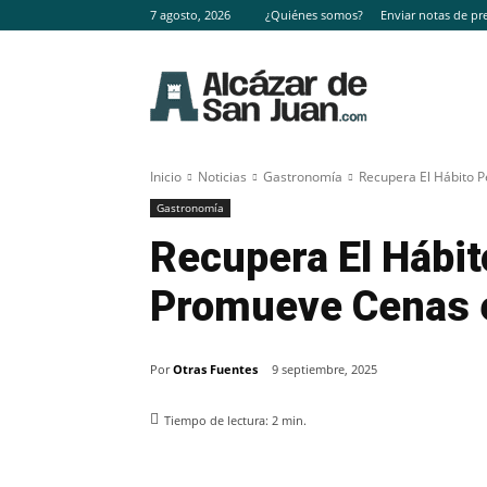
7 agosto, 2026
¿Quiénes somos?
Enviar notas de pr
Inicio
Noticias
Gastronomía
Recupera El Hábito 
Gastronomía
Recupera El Hábit
Promueve Cenas e
Por
Otras Fuentes
9 septiembre, 2025
Tiempo de lectura:
2
min.
Facebook
X
Pinterest