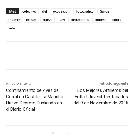
TAGS
colectivo
del
exposición
Fotográfico
García
muerte
museo
nueva
Raw
Reflexiones
Rodero
sobre
vida
Facebook
X
Pinterest
WhatsApp
Artículo anterior
Artículo siguiente
Confinamiento de Aves de
Los Mejores Artilleros del
Corral en Castilla-La Mancha:
Fútbol Juvenil: Destacados
Nuevo Decreto Publicado en
del 9 de Noviembre de 2025
el Diario Oficial