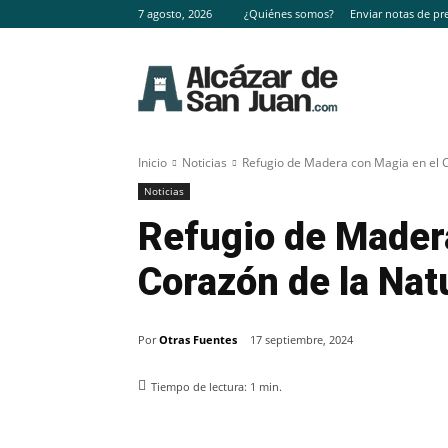
7 agosto, 2026
¿Quiénes somos?
Enviar notas de pr
Inicio
Noticias
Refugio de Madera con Magia en el 
Noticias
Refugio de Mader
Corazón de la Nat
Por
Otras Fuentes
17 septiembre, 2024
Tiempo de lectura:
1
min.
Facebook
X
Pinterest