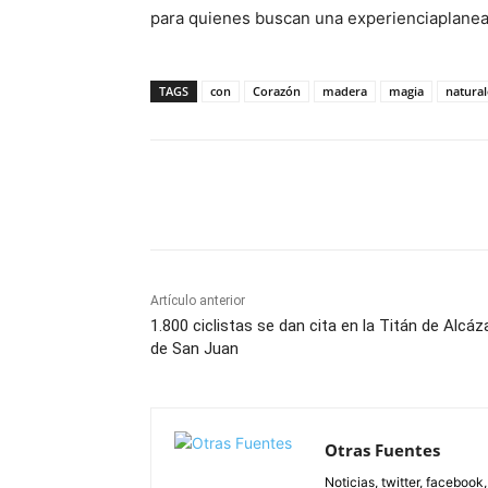
para quienes buscan una experienciaplanead
TAGS
con
Corazón
madera
magia
natural
Facebook
X
Pinterest
Artículo anterior
1.800 ciclistas se dan cita en la Titán de Alcáz
de San Juan
Otras Fuentes
Noticias, twitter, facebook