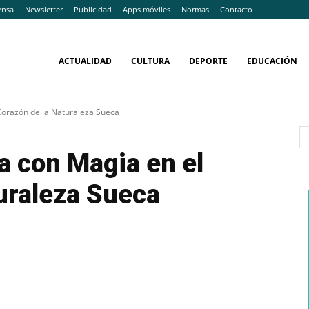
ensa
Newsletter
Publicidad
Apps móviles
Normas
Contacto
ACTUALIDAD
CULTURA
DEPORTE
EDUCACIÓN
Corazón de la Naturaleza Sueca
a con Magia en el
uraleza Sueca
WhatsApp