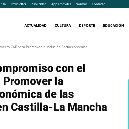
ensa
Newsletter
Publicidad
Apps móviles
Normas
Contacto
ACTUALIDAD
CULTURA
DEPORTE
EDUCACIÓN
yecto Calí para Promover la Inclusión Socioeconómica...
ompromiso con el
a Promover la
conómica de las
en Castilla-La Mancha