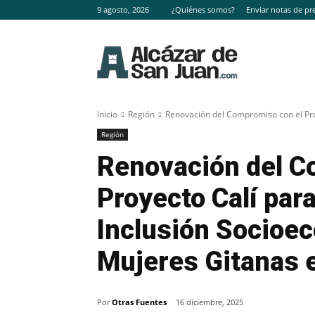
9 agosto, 2026
¿Quiénes somos?
Enviar notas de pr
Inicio
Región
Renovación del Compromiso con el Pro
Región
Renovación del C
Proyecto Calí par
Inclusión Socioe
Mujeres Gitanas 
Por
Otras Fuentes
16 diciembre, 2025