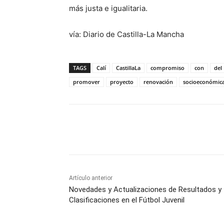
más justa e igualitaria.
vía: Diario de Castilla-La Mancha
TAGS
Calí
CastillaLa
compromiso
con
del
promover
proyecto
renovación
socioeconómic
Facebook
X
Pinterest
Artículo anterior
Novedades y Actualizaciones de Resultados y
Clasificaciones en el Fútbol Juvenil