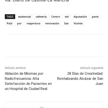
vía: Diario de Castilla-La Mancha
TAGS
asistencial
cafetería
Centro
del
diputación
parte
Paúl
por
reapertura
renovación
San
Vicente
Facebook
X
Pinterest
WhatsApp
Artículo anterior
Artículo siguiente
Ablación de Miomas por
28 Días de Creatividad:
Radiofrecuencia: Alta
Revitalizando Alcázar de San
Satisfacción de Pacientes en
Juan
un Hospital de Ciudad Real